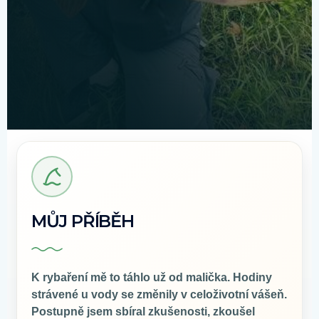
MŮJ PŘÍBĚH
K rybaření mě to táhlo už od malička. Hodiny
strávené u vody se změnily v celoživotní vášeň.
Postupně jsem sbíral zkušenosti, zkoušel