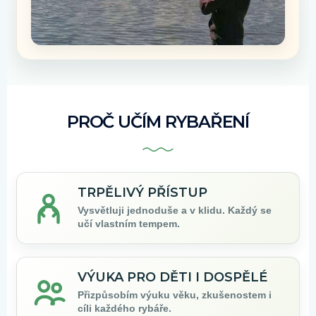
PROČ UČÍM RYBAŘENÍ
TRPĚLIVÝ PŘÍSTUP
Vysvětluji jednoduše a v klidu. Každý se
učí vlastním tempem.
VÝUKA PRO DĚTI I DOSPĚLÉ
Přizpůsobím výuku věku, zkušenostem i
cíli každého rybáře.