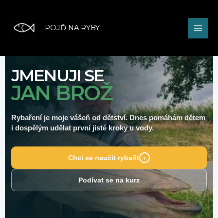
Přeskočit
MAI
na
obsah
ME
POJĎ NA RYBY
O mně
JMENUJI SE
JAN BROŽ
Rybaření je moje vášeň od dětství. Dnes pomáhám dětem
i dospělým udělat první jisté kroky u vody.
Chci se naučit rybařit
›
Podívat se na kurz